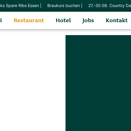
 Ribs Essen |
Braukurs buchen |
27.-30.08. Country Days (mit 
i
Restaurant
Hotel
Jobs
Kontakt