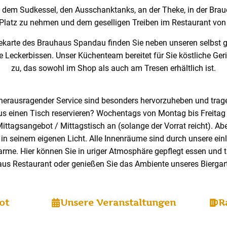
 dem Sudkessel, den Ausschanktanks, an der Theke, in der Braue
 Platz zu nehmen und dem geselligen Treiben im Restaurant vo
ekarte des Brauhaus Spandau finden Sie neben unseren selbst g
he Leckerbissen. Unser Küchenteam bereitet für Sie köstliche G
zu, das sowohl im Shop als auch am Tresen erhältlich ist.
herausragender Service sind besonders hervorzuheben und trage
us einen Tisch reservieren? Wochentags von Montag bis Freitag b
ittagsangebot / Mittagstisch an (solange der Vorrat reicht). Ab
in seinem eigenen Licht. Alle Innenräume sind durch unsere ei
e. Hier können Sie in uriger Atmosphäre gepflegt essen und tr
aus Restaurant oder genießen Sie das Ambiente unseres Bierga
ot
Unsere Veranstaltungen
R