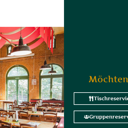
Möchten 
Tischreserv
Gruppenreser