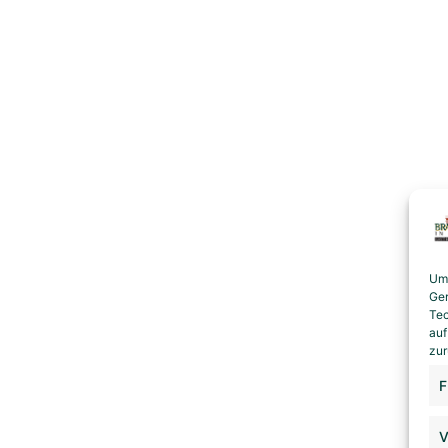
Um 
Ger
Tec
auf
zur
F
V