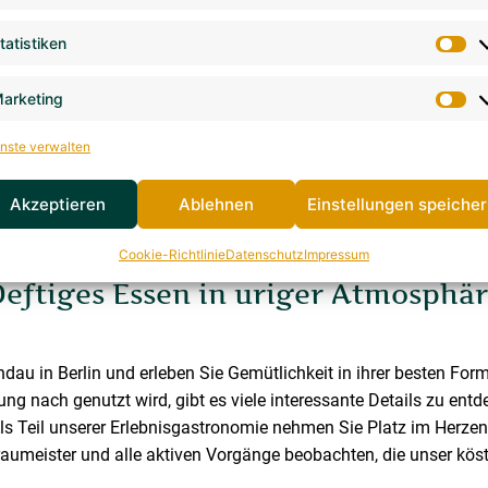
tatistiken
arketing
nste verwalten
urant in Berlin S
Akzeptieren
Ablehnen
Einstellungen speiche
Cookie-Richtlinie
Datenschutz
Impressum
eftiges Essen in uriger Atmosphä
u in Berlin und erleben Sie Gemütlichkeit in ihrer besten For
g nach genutzt wird, gibt es viele interessante Details zu ent
 Als Teil unserer Erlebnisgastronomie nehmen Sie Platz im Herzen
aumeister und alle aktiven Vorgänge beobachten, die unser köstl