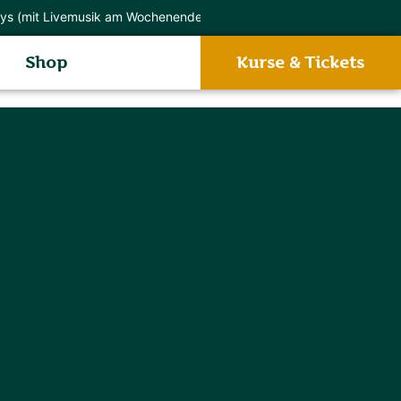
Livemusik am Wochenende) |
Bierseminar buchen |
18.09. - 18.1
Shop
Kurse & Tickets