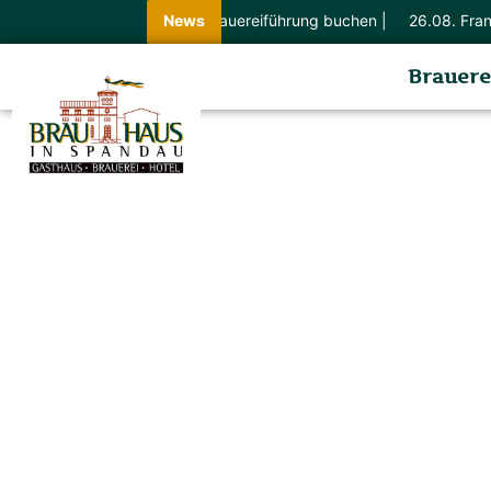
Brauereiführung buchen |
News
26.08. Franks Spare
Brauere